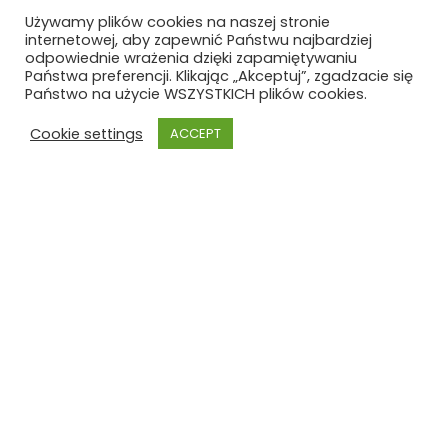
Używamy plików cookies na naszej stronie
internetowej, aby zapewnić Państwu najbardziej
odpowiednie wrażenia dzięki zapamiętywaniu
Państwa preferencji. Klikając „Akceptuj”, zgadzacie się
Państwo na użycie WSZYSTKICH plików cookies.
Cookie settings
ACCEPT
Szkoła Polska
Szkoła Polska im. Joachima
Lelewela
przy Ambasadzie RP w Brukseli