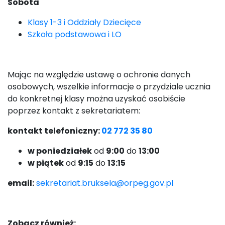
Sobota
Klasy 1-3 i Oddziały Dziecięce
Szkoła podstawowa i LO
Mając na względzie ustawę o ochronie danych
osobowych, wszelkie informacje o przydziale ucznia
do konkretnej klasy można uzyskać osobiście
poprzez kontakt z sekretariatem:
kontakt telefoniczny:
02 772 35 80
w poniedziałek
od
9:00
do
13:00
w piątek
od
9:15
do
13:15
email:
sekretariat.bruksela@orpeg.gov.pl
Zobacz również: