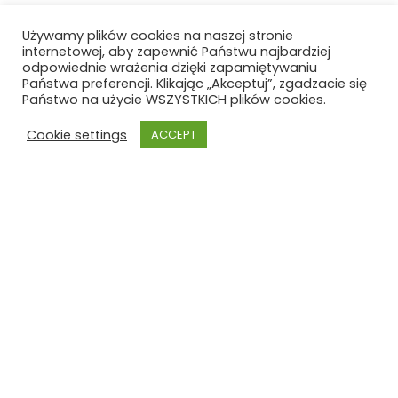
Używamy plików cookies na naszej stronie
internetowej, aby zapewnić Państwu najbardziej
odpowiednie wrażenia dzięki zapamiętywaniu
Państwa preferencji. Klikając „Akceptuj”, zgadzacie się
Państwo na użycie WSZYSTKICH plików cookies.
Cookie settings
ACCEPT
Szkoła Polska
Szkoła Polska im. Joachima
Lelewela
przy Ambasadzie RP w Brukseli