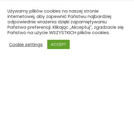
Używamy plików cookies na naszej stronie
internetowej, aby zapewnić Państwu najbardziej
odpowiednie wrażenia dzięki zapamiętywaniu
Państwa preferencji. Klikając „Akceptuj”, zgadzacie się
Państwo na użycie WSZYSTKICH plików cookies.
Cookie settings
ACCEPT
Szkoła Polska
Szkoła Polska im. Joachima
Lelewela
przy Ambasadzie RP w Brukseli