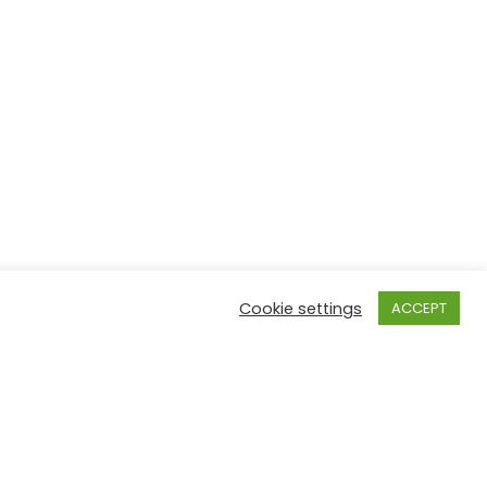
Cookie settings
ACCEPT
sekretariat.bruksela@orpeg.gov.pl