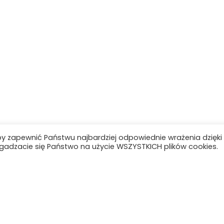
by zapewnić Państwu najbardziej odpowiednie wrażenia dzięki
 zgadzacie się Państwo na użycie WSZYSTKICH plików cookies.
Aktualności
O szkole
Organizacja szkoły
Rada Rodziców