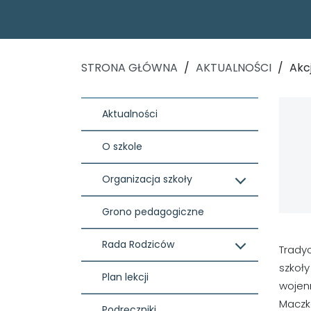
STRONA GŁÓWNA
/
AKTUALNOŚCI
/
Akcj
Aktualności
O szkole
Organizacja szkoły
Grono pedagogiczne
Rada Rodziców
Tradyc
szkoły
Plan lekcji
wojenn
Maczka
Podręczniki