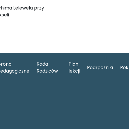
chima Lelewela przy
seli
rono
Rada
Plan
Podręczniki
Rek
edagogiczne
Rodziców
lekcji