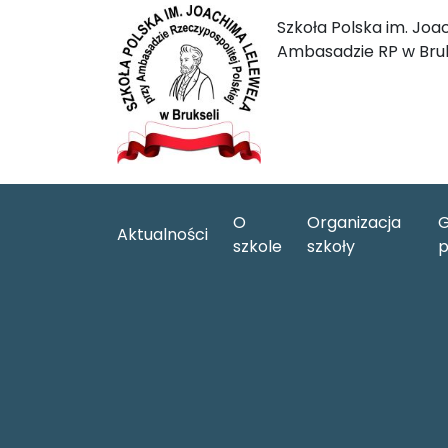
Szkoła Polska im. Joa
Ambasadzie RP w Bruk
O
Organizacja
G
Aktualności
szkole
szkoły
p