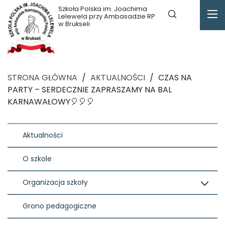
Szkoła Polska im. Joachima
Lelewela przy Ambasadzie RP
w Brukseli
STRONA GŁÓWNA
/
AKTUALNOŚCI
/
CZAS NA
PARTY – SERDECZNIE ZAPRASZAMY NA BAL
KARNAWAŁOWY🎈🎈🎈
Aktualności
O szkole
Organizacja szkoły
Grono pedagogiczne