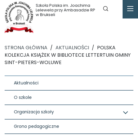
Szkoła Polska im. Joachima
Lelewela przy Ambasadzie RP
w Brukseli
STRONA GŁÓWNA
/
AKTUALNOŚCI
/
POLSKA
KOLEKCJA KSIĄŻEK W BIBLIOTECE LETTERTUIN GMINY
SINT-PIETERS-WOLUWE
Aktualności
O szkole
Organizacja szkoły
Grono pedagogiczne