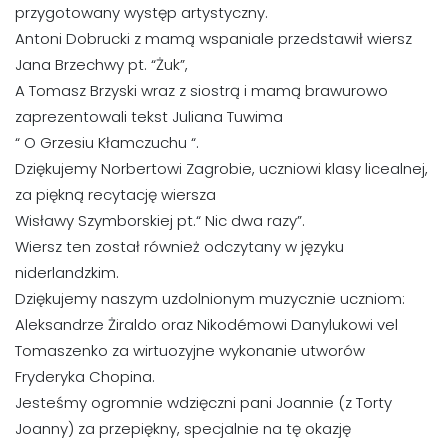
przygotowany występ artystyczny.
Antoni Dobrucki z mamą wspaniale przedstawił wiersz
Jana Brzechwy pt. “Żuk”,
A Tomasz Brzyski wraz z siostrą i mamą brawurowo
zaprezentowali tekst Juliana Tuwima
“ O Grzesiu Kłamczuchu “.
Dziękujemy Norbertowi Zagrobie, uczniowi klasy licealnej,
za piękną recytację wiersza
Wisławy Szymborskiej pt.“ Nic dwa razy”.
Wiersz ten został również odczytany w języku
niderlandzkim.
Dziękujemy naszym uzdolnionym muzycznie uczniom:
Aleksandrze Żiraldo oraz Nikodémowi Danylukowi vel
Tomaszenko za wirtuozyjne wykonanie utworów
Fryderyka Chopina.
Jesteśmy ogromnie wdzięczni pani Joannie (z Torty
Joanny) za przepiękny, specjalnie na tę okazję