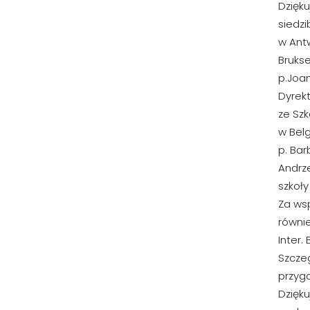
Dzięku
siedzi
w Antw
Bruksel
p.Joan
Dyrekt
ze Szk
w Belg
p. Ba
Andrz
szkoły
Za wsp
równi
Inter.
Szcze
przygo
Dzięku