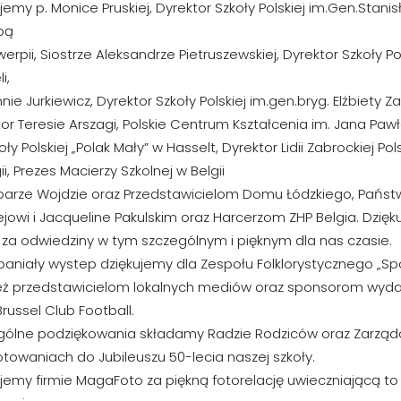
jemy p. Monice Pruskiej, Dyrektor Szkoły Polskiej im.Gen.Stan
bą
erpii, Siostrze Aleksandrze Pietruszewskiej, Dyrektor Szkoły P
i,
nie Jurkiewicz, Dyrektor Szkoły Polskiej im.gen.bryg. Elżbiety 
or Teresie Arszagi, Polskie Centrum Kształcenia im. Jana Pawła
oły Polskiej „Polak Mały” w Hasselt, Dyrektor Lidii Zabrockiej Po
ii, Prezes Macierzy Szkolnej w Belgii
rbarze Wojdzie oraz Przedstawicielom Domu Łódzkiego, Państ
ejowi i Jacqueline Pakulskim oraz Harcerzom ZHP Belgia. Dz
 za odwiedziny w tym szczególnym i pięknym dla nas czasie.
aniały wystep dziękujemy dla Zespołu Folklorystycznego „Sp
eż przedstawicielom lokalnych mediów oraz sponsorom wydar
 Brussel Club Football.
gólne podziękowania składamy Radzie Rodziców oraz Zarząd
towaniach do Jubileuszu 50-lecia naszej szkoły.
jemy firmie MagaFoto za piękną fotorelację uwieczniającą to