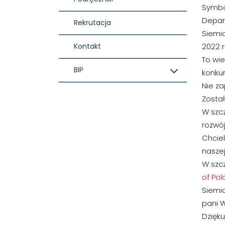
Symbol
Depar
Rekrutacja
Siemia
Kontakt
2022 r
To wi
BIP
konku
Nie z
Został
W szc
rozwój
Chciel
naszej
W szc
of Pol
Siemi
pani W
Dzięku