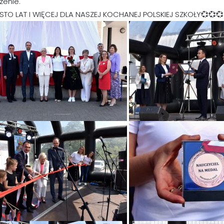
zenie.
STO LAT I WIĘCEJ DLA NASZEJ KOCHANEJ POLSKIEJ SZKOŁY💞💞💞