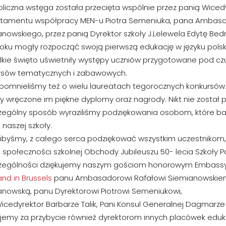
iczna wstęga została przecięta wspólnie przez panią Wicedy
tamentu współpracy MEN-u Piotra Semeniuka, pana Ambasado
nowskiego, przez panią Dyrektor szkoły J.Lelewela Edytę Bedna
oku mogły rozpocząć swoją pierwszą edukację w języku polsk
elkie święto uświetniły występy uczniów przygotowane pod 
rsów tematycznych i zabawowych.
apomnieliśmy też o wielu laureatach tegorocznych konkursów
y wręczone im piękne dyplomy oraz nagrody. Nikt nie został p
zególny sposób wyraziliśmy podziękowania osobom, które bard
 naszej szkoły.
ibyśmy, z całego serca podziękować wszystkim uczestnikom, 
 społeczności szkolnej Obchody Jubileuszu 50- lecia Szkoły P
zególności dziękujemy naszym gościom honorowym Embassy
and in Brussels
panu Ambasadorowi Rafałowi Siemianowskiem
anowską, panu Dyrektorowi Piotrowi Semeniukowi,
icedyrektor Barbarze Talik, Pani Konsul Generalnej Dagmarze 
jemy za przybycie również dyrektorom innych placówek edukac