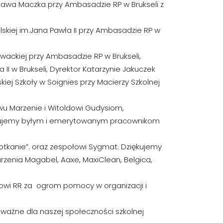
isława Maczka przy Ambasadzie RP w Brukseli z
olskiej im.Jana Pawła II przy Ambasadzie RP w
Zawackiej przy Ambasadzie RP w Brukseli,
 II w Brukseli, Dyrektor Katarzynie Jakuczek
lskiej Szkoły w Soignies przy Macierzy Szkolnej
wu Marzenie i Witoldowi Gudysiom,
iękujemy byłym i emerytowanym pracownikom
otkanie”. oraz zespołowi Sygmat. Dziękujemy
zenia Magabel, Aaxe, MaxiClean, Belgica,
owi RR za ogrom pomocy w organizacji i
 ważne dla naszej społeczności szkolnej