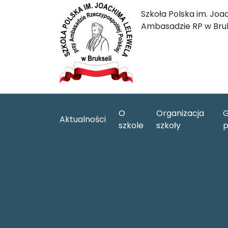
Szkoła Polska im. Joa
Ambasadzie RP w Bruk
O
Organizacja
G
Aktualności
szkole
szkoły
p