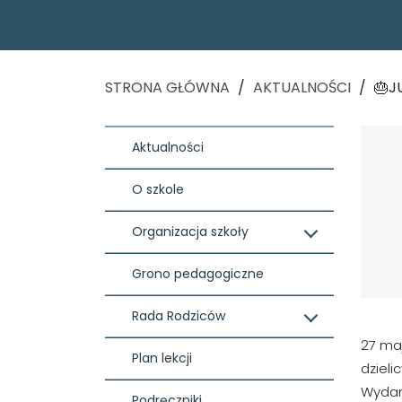
STRONA GŁÓWNA
/
AKTUALNOŚCI
/
🎂J
Aktualności
O szkole
Organizacja szkoły
Grono pedagogiczne
Rada Rodziców
27 maj
Plan lekcji
dzieli
Wydar
Podręczniki