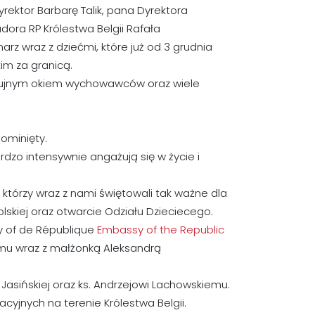
rektor Barbarę Talik, pana Dyrektora
ra RP Królestwa Belgii Rafała
rz wraz z dziećmi, które już od 3 grudnia
im za granicą.
czujnym okiem wychowawców oraz wiele
.
ominięty.
zo intensywnie angażują się w życie i
którzy wraz z nami świętowali tak ważne dla
olskiej oraz otwarcie Odziału Dzieciecego.
 of de République
Embassy of the Republic
u wraz z małżonką Aleksandrą
Jasińskiej oraz ks. Andrzejowi Lachowskiemu.
yjnych na terenie Królestwa Belgii.