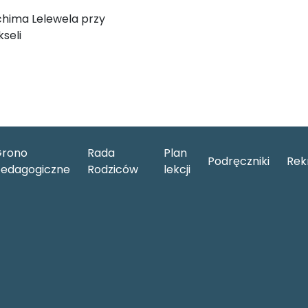
chima Lelewela przy
seli
rono
Rada
Plan
Podręczniki
Rek
edagogiczne
Rodziców
lekcji