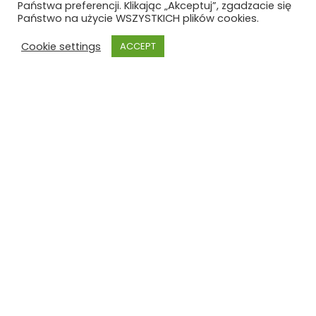
Państwa preferencji. Klikając „Akceptuj”, zgadzacie się
Państwo na użycie WSZYSTKICH plików cookies.
Cookie settings
ACCEPT
Szkoła Polska
Szkoła Polska im. Joachima
Lelewela
przy Ambasadzie RP w Brukseli