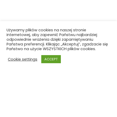
Używamy plików cookies na naszej stronie
internetowej, aby zapewnić Państwu najbardziej
odpowiednie wrażenia dzięki zapamiętywaniu
Państwa preferencji. Klikając „Akceptuj”, zgadzacie się
Państwo na użycie WSZYSTKICH plików cookies.
Cookie settings
ACCEPT
Szkoła Polska
Szkoła Polska im. Joachima
Lelewela