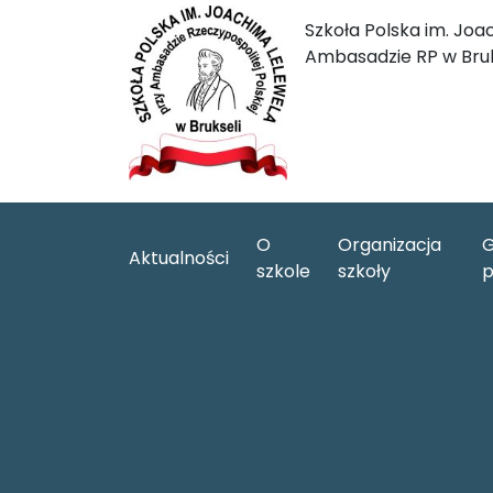
Szkoła Polska im. Joa
Ambasadzie RP w Bruk
O
Organizacja
G
Aktualności
szkole
szkoły
p