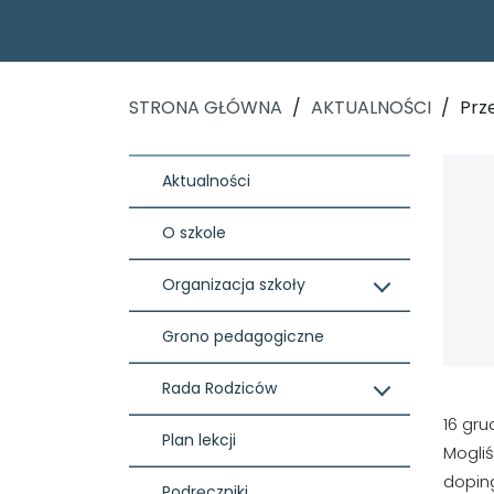
STRONA GŁÓWNA
/
AKTUALNOŚCI
/
Prz
Aktualności
O szkole
Organizacja szkoły
Grono pedagogiczne
Rada Rodziców
16 gru
Plan lekcji
Mogliś
doping
Podręczniki