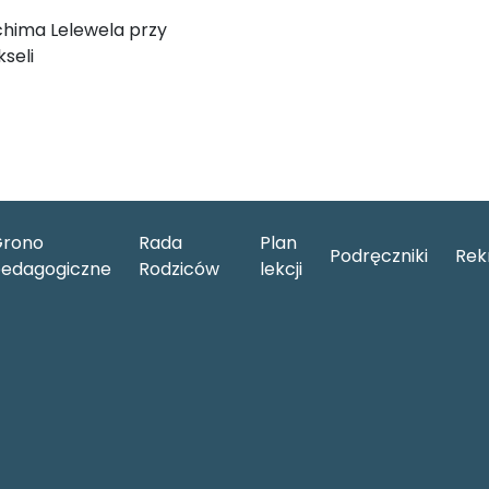
chima Lelewela przy
seli
rono
Rada
Plan
Podręczniki
Rek
edagogiczne
Rodziców
lekcji