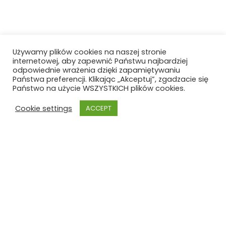
Używamy plików cookies na naszej stronie
internetowej, aby zapewnić Państwu najbardziej
odpowiednie wrażenia dzięki zapamiętywaniu
Państwa preferencji. Klikając „Akceptuj”, zgadzacie się
Państwo na użycie WSZYSTKICH plików cookies.
Cookie settings
ACCEPT
Szkoła Polska
Szkoła Polska im. Joachima
Lelewela