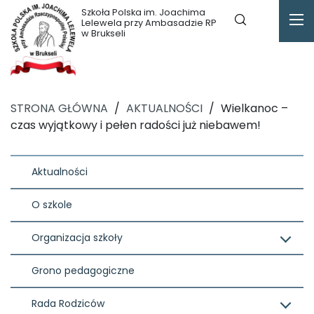
Szkoła Polska im. Joachima
Lelewela przy Ambasadzie RP
w Brukseli
STRONA GŁÓWNA
/
AKTUALNOŚCI
/
Wielkanoc –
czas wyjątkowy i pełen radości już niebawem!
Aktualności
O szkole
Organizacja szkoły
Grono pedagogiczne
Rada Rodziców