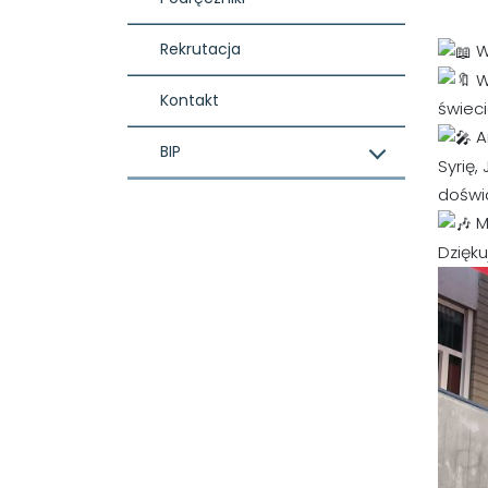
Rekrutacja
W
W
Kontakt
świeci
An
BIP
Syrię,
doświ
M
Dzięk