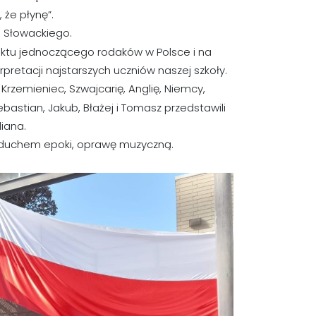
 że płynę”.
a Słowackiego.
ktu jednoczącego rodaków w Polsce i na
pretacji najstarszych uczniów naszej szkoły.
 Krzemieniec, Szwajcarię, Anglię, Niemcy,
 Sebastian, Jakub, Błażej i Tomasz przedstawili
iana.
z duchem epoki, oprawę muzyczną.