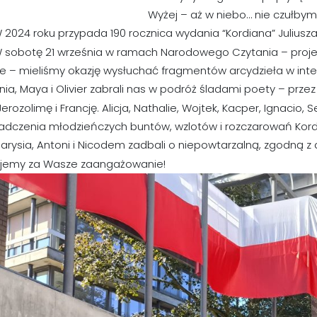
Wyżej – aż w niebo… nie czułbym,
 2024 roku przypada 190 rocznica wydania “Kordiana” Juliusz
 sobotę 21 września w ramach Narodowego Czytania – proje
e – mieliśmy okazję wysłuchać fragmentów arcydzieła w inter
ia, Maya i Olivier zabrali nas w podróż śladami poety – przez
 Jerozolimę i Francję. Alicja, Nathalie, Wojtek, Kacper, Ignacio,
adczenia młodzieńczych buntów, wzlotów i rozczarowań Kord
arysia, Antoni i Nicodem zadbali o niepowtarzalną, zgodną 
ujemy za Wasze zaangażowanie!