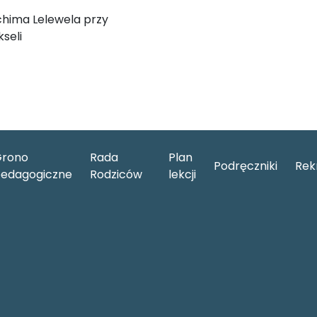
chima Lelewela przy
seli
rono
Rada
Plan
Podręczniki
Rek
edagogiczne
Rodziców
lekcji