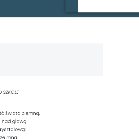
J SZKOLE
aść świata ciemną.
i nad głową
ryształową;
a ze mną