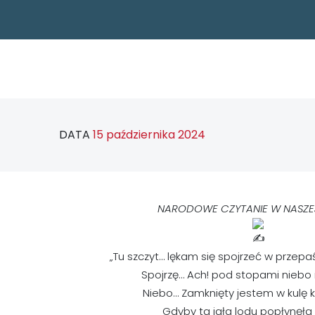
DATA
15 października 2024
NARODOWE CZYTANIE W NASZE
„Tu szczyt… lękam się spojrzeć w przep
Spojrzę… Ach! pod stopami niebo 
Niebo… Zamknięty jestem w kulę k
Gdyby ta igła lodu popłynęł