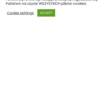
Państwo na użycie WSZYSTKICH plików cookies.
Cookie settings
ACCEPT
Szkoła Polska
Szkoła Polska im. Joachima
Lelewela
przy Ambasadzie RP w Brukseli