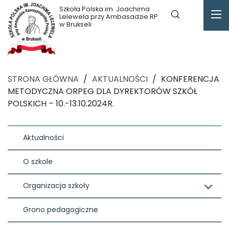
Szkoła Polska im. Joachima
Lelewela przy Ambasadzie RP
w Brukseli
STRONA GŁÓWNA
/
AKTUALNOŚCI
/
KONFERENCJA
METODYCZNA ORPEG DLA DYREKTORÓW SZKÓŁ
POLSKICH – 10.-13.10.2024R.
Aktualności
O szkole
Organizacja szkoły
Grono pedagogiczne