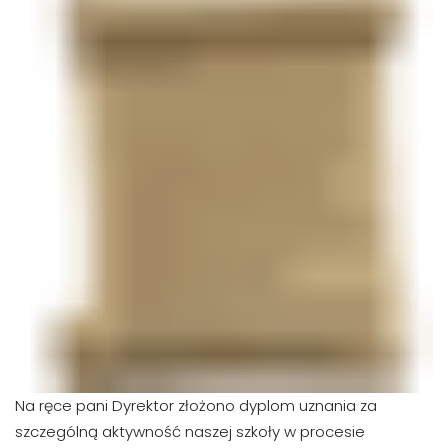
Na ręce pani Dyrektor złożono dyplom uznania za
szczególną aktywność naszej szkoły w procesie