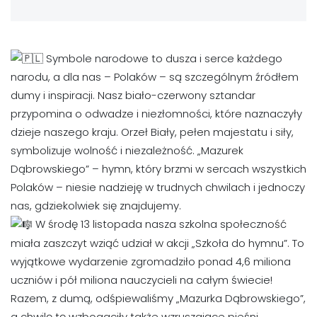
Symbole narodowe to dusza i serce każdego
narodu, a dla nas – Polaków – są szczególnym źródłem
dumy i inspiracji. Nasz biało-czerwony sztandar
przypomina o odwadze i niezłomności, które naznaczyły
dzieje naszego kraju. Orzeł Biały, pełen majestatu i siły,
symbolizuje wolność i niezależność. „Mazurek
Dąbrowskiego” – hymn, który brzmi w sercach wszystkich
Polaków – niesie nadzieję w trudnych chwilach i jednoczy
nas, gdziekolwiek się znajdujemy.
W środę 13 listopada nasza szkolna społeczność
miała zaszczyt wziąć udział w akcji „Szkoła do hymnu”. To
wyjątkowe wydarzenie zgromadziło ponad 4,6 miliona
uczniów i pół miliona nauczycieli na całym świecie!
Razem, z dumą, odśpiewaliśmy „Mazurka Dąbrowskiego”,
a chwilę tę wzbogaciły także wzruszające pieśni