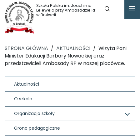
Szkoła Polska im. Joachima
Lelewela przy Ambasadzie RP
w Brukseli
STRONA GŁÓWNA
/
AKTUALNOŚCI
/
Wizyta Pani
Minister Edukacji Barbary Nowackiej oraz
przedstawicieli Ambasady RP w naszej placówce.
Aktualności
O szkole
Organizacja szkoły
Grono pedagogiczne