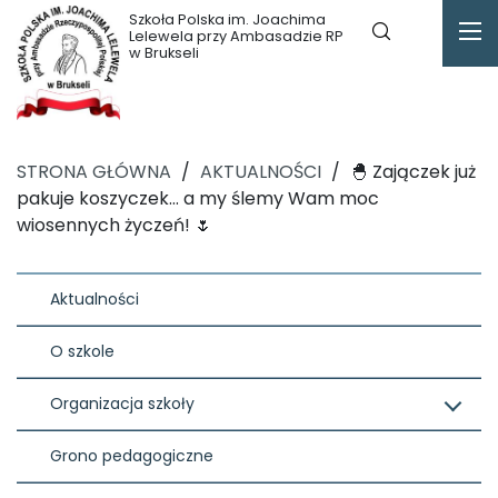
Szkoła Polska im. Joachima
Lelewela przy Ambasadzie RP
w Brukseli
STRONA GŁÓWNA
/
AKTUALNOŚCI
/
🐣 Zajączek już
pakuje koszyczek… a my ślemy Wam moc
wiosennych życzeń! 🌷
Aktualności
O szkole
Organizacja szkoły
Grono pedagogiczne