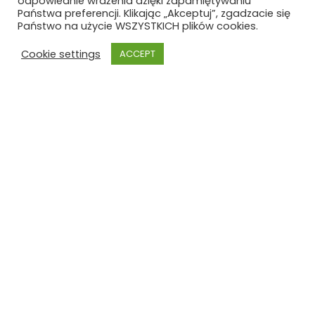
odpowiednie wrażenia dzięki zapamiętywaniu
Państwa preferencji. Klikając „Akceptuj”, zgadzacie się
Państwo na użycie WSZYSTKICH plików cookies.
Cookie settings
ACCEPT
Szkoła Polska
Szkoła Polska im. Joachima
Lelewela
przy Ambasadzie RP w Brukseli