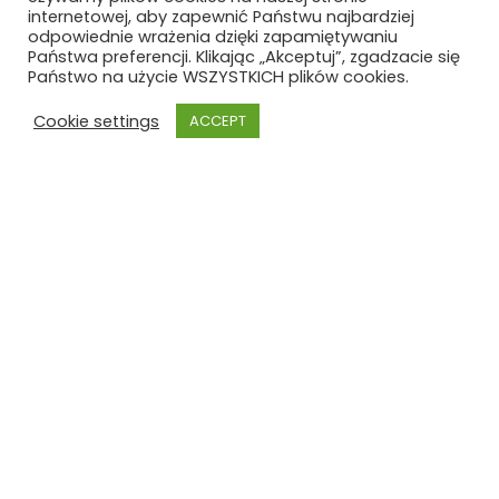
internetowej, aby zapewnić Państwu najbardziej
odpowiednie wrażenia dzięki zapamiętywaniu
Państwa preferencji. Klikając „Akceptuj”, zgadzacie się
Państwo na użycie WSZYSTKICH plików cookies.
Cookie settings
ACCEPT
Szkoła Polska
Szkoła Polska im. Joachima
Lelewela
przy Ambasadzie RP w Brukseli