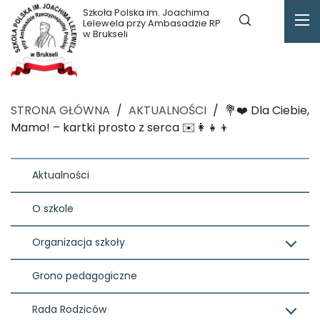
Szkoła Polska im. Joachima
Lelewela przy Ambasadzie RP
w Brukseli
STRONA GŁÓWNA
/
AKTUALNOŚCI
/
💐❤️ Dla Ciebie,
Mamo! – kartki prosto z serca ✉️👩‍👧‍👦
Aktualności
O szkole
Organizacja szkoły
Grono pedagogiczne
Rada Rodziców