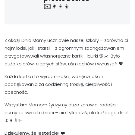
✉️👩‍👧‍👦
Z okazji Dnia Mamy uczniowie naszej szkoły – zarówno ci
najmłodsi, jak i starsi – z ogromnym zaangażowaniem
przygotowywali własnoręczne kartki i laurki 🌸✂️. Było
dużo kolorów, ciepłych słów, uśmiechów i wzruszeń 💖.
Każda kartka to wyraz miłości, wdzięczności i
podziękowania za codzienną troskę, cierpliwość i
obecność.
Wszystkim Mamom życzymy dużo zdrowia, radości i
dumy ze swoich dzieci – nie tylko dziś, ale każdego dnia!
🌷👩‍🍼✨
Dziękujemy, że jesteście! ❤️