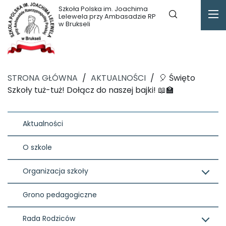
Szkoła Polska im. Joachima
Lelewela przy Ambasadzie RP
w Brukseli
STRONA GŁÓWNA
/
AKTUALNOŚCI
/
🎈 Święto
Szkoły tuż-tuż! Dołącz do naszej bajki! 📖🏫
Aktualności
O szkole
Organizacja szkoły
Grono pedagogiczne
Rada Rodziców