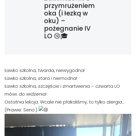
przymrużeniem
oka (i łezką w
oku) –
pożegnanie IV
LO 😢🎓
Ławko szkolna, twarda, niewygodna!
Ławko szkolna, stara i niemodna!
Ławko szkolna, szczęście i zmartwienia – czwarta LO
mówi: do widzenia!
Ostatnia lekcja. Wcale nie płakaliśmy, to tylko alergia…
(Prawie. Serio.)