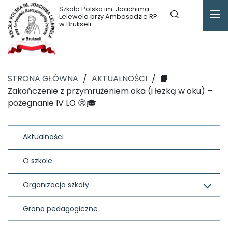
Szkoła Polska im. Joachima
Lelewela przy Ambasadzie RP
w Brukseli
STRONA GŁÓWNA
/
AKTUALNOŚCI
/
📘
Zakończenie z przymrużeniem oka (i łezką w oku) –
pożegnanie IV LO 😢🎓
Aktualności
O szkole
Organizacja szkoły
Grono pedagogiczne