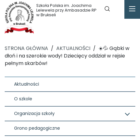
Szkoła Polska im. Joachima
Lelewela przy Ambasadzie RP
w Brukseli
STRONA GŁÓWNA
/
AKTUALNOŚCI
/
☀️💦 Gąbki w
dłoń i na szerokie wody! Dziecięcy oddział w rejsie
pełnym skarbów!
Aktualności
O szkole
Organizacja szkoły
Grono pedagogiczne