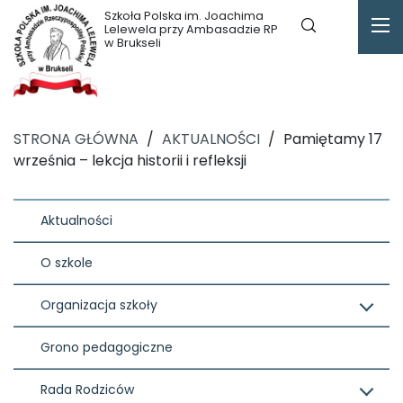
Szkoła Polska im. Joachima
Lelewela przy Ambasadzie RP
w Brukseli
STRONA GŁÓWNA
/
AKTUALNOŚCI
/
Pamiętamy 17
września – lekcja historii i refleksji
Aktualności
O szkole
Organizacja szkoły
Grono pedagogiczne
Rada Rodziców