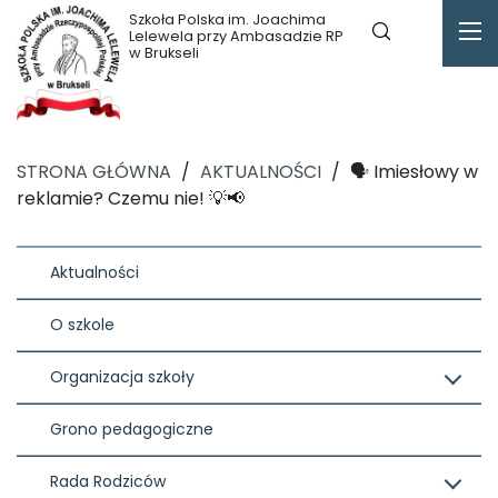
Szkoła Polska im. Joachima
Lelewela przy Ambasadzie RP
w Brukseli
STRONA GŁÓWNA
/
AKTUALNOŚCI
/
🗣️ Imiesłowy w
reklamie? Czemu nie! 💡📢
Aktualności
O szkole
Organizacja szkoły
Grono pedagogiczne
Rada Rodziców