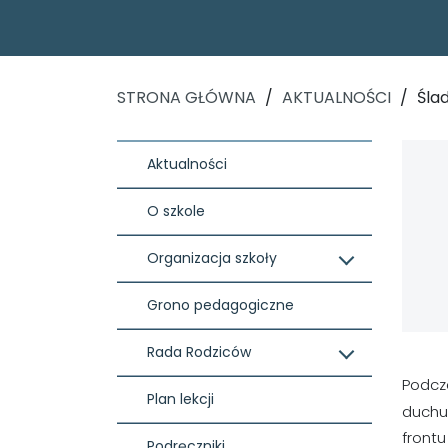
STRONA GŁÓWNA
/
AKTUALNOŚCI
/
Ślad
Aktualności
O szkole
Organizacja szkoły
Grono pedagogiczne
Rada Rodziców
Podcza
Plan lekcji
duchu 
front
Podręczniki