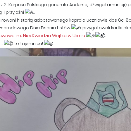
rz 2. Korpusu Polskiego generała Andersa, dźwigał amunicję
 i przyjaźni
.
irowani historią adoptowanego kaprala uczniowie klas 8c, 8d
ynarodowego Dnia Pisania Listów
przygotowali kartki oko
awowa im. Niedźwiedzia Wojtka w Ulimiu
.
ii…
to tajemnica!