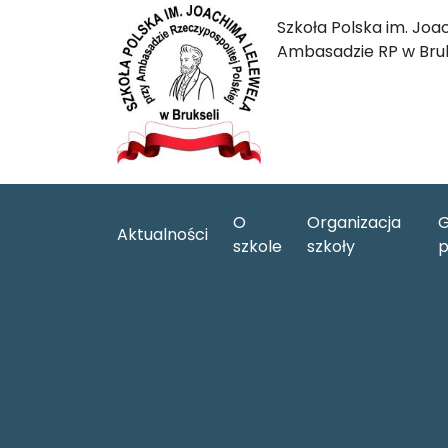
Szkoła Polska im. Joa
Ambasadzie RP w Bruk
O
Organizacja
G
Aktualności
szkole
szkoły
p