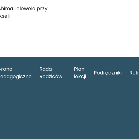
chima Lelewela przy
seli
rono
Rada
Plan
Podręczniki
Rek
edagogiczne
Rodziców
lekcji