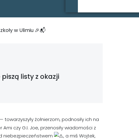
szkoły w Ulimiu 🎉📬
iszą listy z okazji
— towarzyszyły żołnierzom, podnosiły ich na
 Ami czy G.I. Joe, przenosiły wiadomości z
rzed niebezpieczeństwem
, a miś Wojtek,