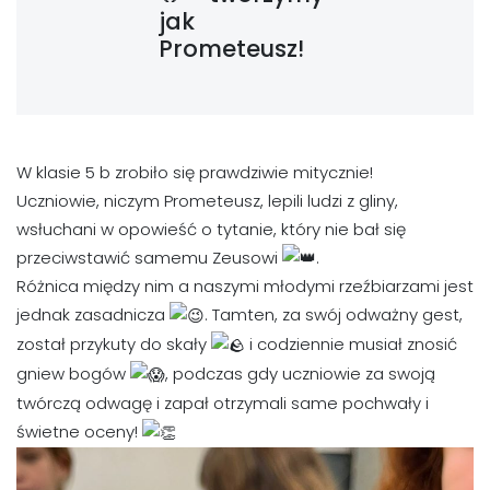
jak
Prometeusz!
W klasie 5 b zrobiło się prawdziwie mitycznie!
Uczniowie, niczym Prometeusz, lepili ludzi z gliny,
wsłuchani w opowieść o tytanie, który nie bał się
przeciwstawić samemu Zeusowi
.
Różnica między nim a naszymi młodymi rzeźbiarzami jest
jednak zasadnicza
. Tamten, za swój odważny gest,
został przykuty do skały
i codziennie musiał znosić
gniew bogów
, podczas gdy uczniowie za swoją
twórczą odwagę i zapał otrzymali same pochwały i
świetne oceny!