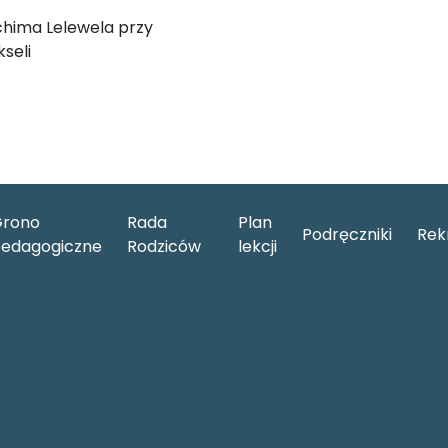
chima Lelewela przy
seli
rono
Rada
Plan
Podręczniki
Rek
edagogiczne
Rodziców
lekcji