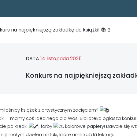
urs na najpiękniejszą zakładkę do książki! 📚🎨
DATA
14 listopada 2025
Konkurs na najpiękniejszą zakładkę
miłośnicy książek z artystycznym zacięciem?
tak — mamy coś idealnego dla Was! Biblioteka ogłasza konkurs 
cie po kredki
, farby
, kolorowe papiery! Bawcie się 
 się małym dziełem sztuki, które umili każdą lekturę.