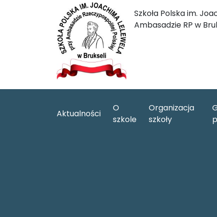
Szkoła Polska im. Joa
Ambasadzie RP w Bruk
O
Organizacja
G
Aktualności
szkole
szkoły
p