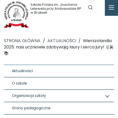
Szkoła Polska im. Joachima
Lelewela przy Ambasadzie RP
w Brukseli
STRONA GŁÓWNA
/
AKTUALNOŚCI
/
Wierszolandia
2025: nasi uczniowie zdobywają laury i serca jury! 🥇🎤
📚
Aktualności
O szkole
Organizacja szkoły
Grono pedagogiczne