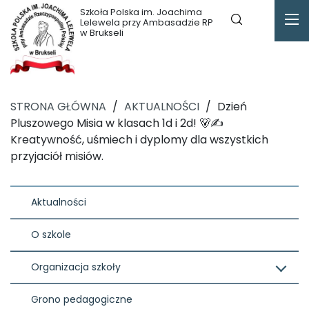
Szkoła Polska im. Joachima
Lelewela przy Ambasadzie RP
w Brukseli
STRONA GŁÓWNA
/
AKTUALNOŚCI
/
Dzień
Pluszowego Misia w klasach 1d i 2d! 🐻✍️
Kreatywność, uśmiech i dyplomy dla wszystkich
przyjaciół misiów.
Aktualności
O szkole
Organizacja szkoły
Grono pedagogiczne