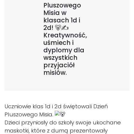
Pluszowego
Misia w
klasach 1d i
2d! 🐻✍️
Kreatywność,
uśmiech i
dyplomy dla
wszystkich
przyjaciół
misiów.
Uczniowie klas 1d i 2d świętowali Dzień
Pluszowego Misia.
Dzieci przyniosły do szkoły swoje ukochane
maskotki, które z dumą prezentowały