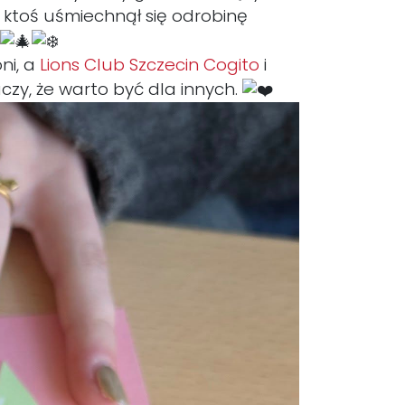
o ktoś uśmiechnął się odrobinę
ni, a
Lions Club Szczecin Cogito
i
czy, że warto być dla innych.