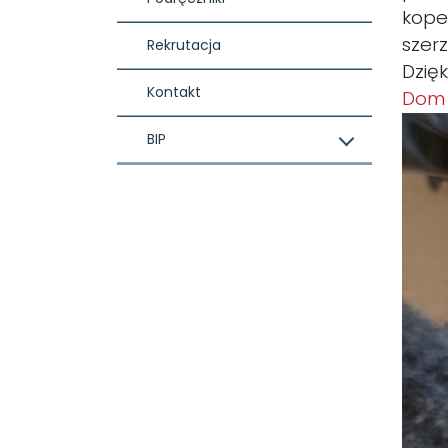
kope
szerz
Rekrutacja
Dzię
Kontakt
Dom 
BIP