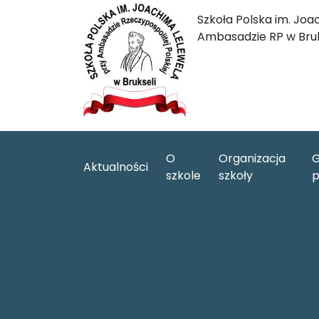
Szkoła Polska im. Joa
Ambasadzie RP w Bruk
O
Organizacja
G
Aktualności
szkole
szkoły
p