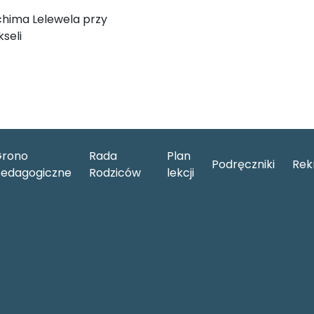
chima Lelewela przy
seli
rono
Rada
Plan
Podręczniki
Rek
edagogiczne
Rodziców
lekcji