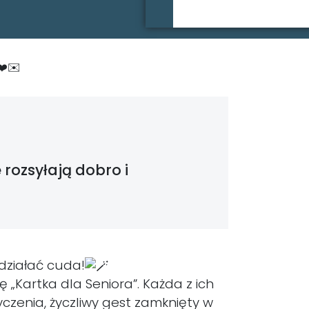
❤️✉️
 rozsyłają dobro i
zdziałać cuda!
 „Kartka dla Seniora”. Każda z ich
yczenia, życzliwy gest zamknięty w