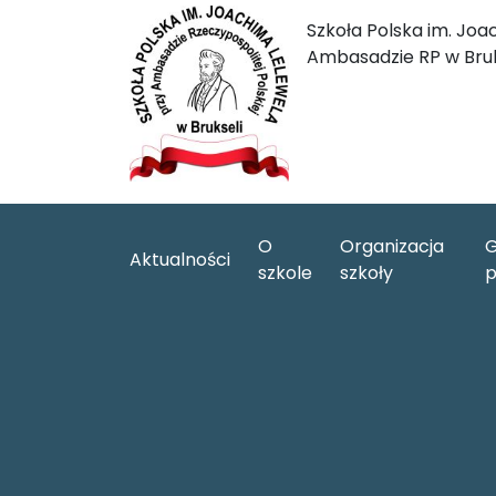
Szkoła Polska im. Joa
Ambasadzie RP w Bruk
O
Organizacja
G
Aktualności
szkole
szkoły
p