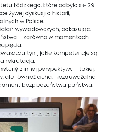
tetu Łódzkiego, które odbyło się 29
 żywej dyskusji o historii,
alnych w Polsce.
iałań wywiadowczych, pokazując,
 państwa – zarówno w momentach
apięcia.
 zwłaszcza tym, jakie kompetencje są
a rekrutacja.
istorię z innej perspektywy – takiej,
ków, ale również cicha, niezauważalna
undament bezpieczeństwa państwa.