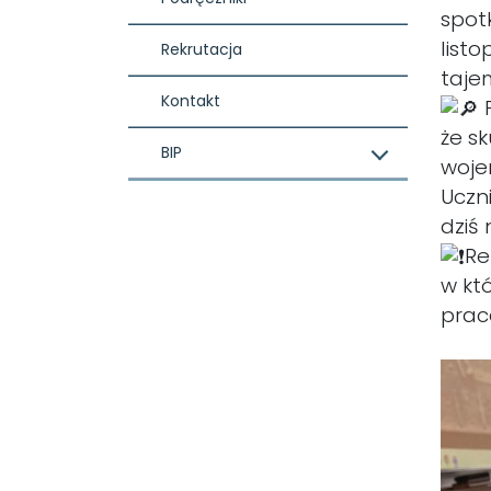
spot
listo
Rekrutacja
taje
Kontakt
P
że s
BIP
woje
Uczn
dziś
Re
w któ
prac