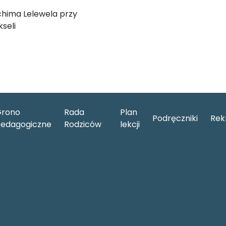
chima Lelewela przy
seli
rono
Rada
Plan
Podręczniki
Rek
edagogiczne
Rodziców
lekcji