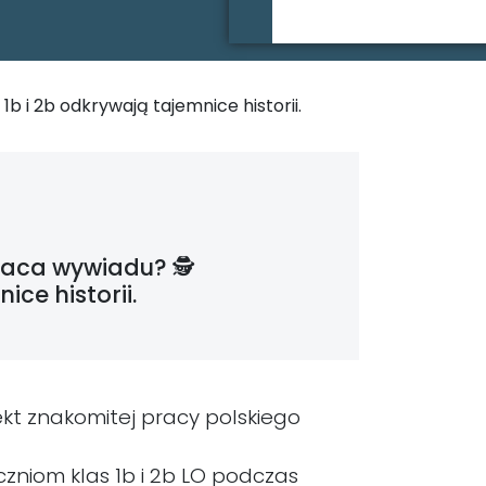
b i 2b odkrywają tajemnice historii.
aca wywiadu? 🕵️
ice historii.
ekt znakomitej pracy polskiego
zniom klas 1b i 2b LO podczas