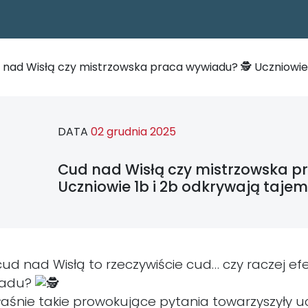
 nad Wisłą czy mistrzowska praca wywiadu? 🕵️ Uczniowie 1
DATA
02 grudnia 2025
Cud nad Wisłą czy mistrzowska pr
Uczniowie 1b i 2b odkrywają tajemn
cud nad Wisłą to rzeczywiście cud… czy raczej ef
iadu?
łaśnie takie prowokujące pytania towarzyszyły uc