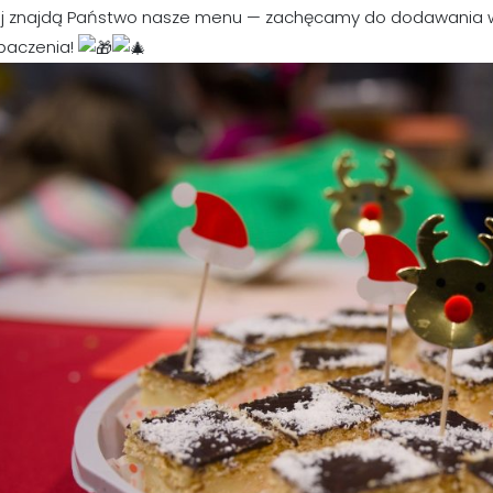
ej znajdą Państwo nasze menu — zachęcamy do dodawania w
baczenia!