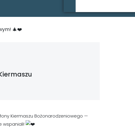
wym! 🎄❤️
 Kiermaszu
odsłony Kiermaszu Bożonarodzeniowego —
 wspaniali!