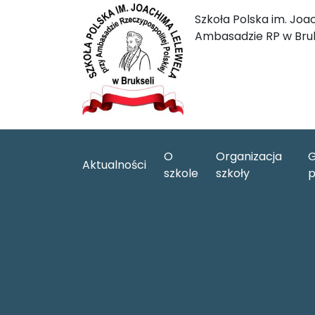
Szkoła Polska im. Joa
Ambasadzie RP w Bruk
O
Organizacja
G
Aktualności
szkole
szkoły
p