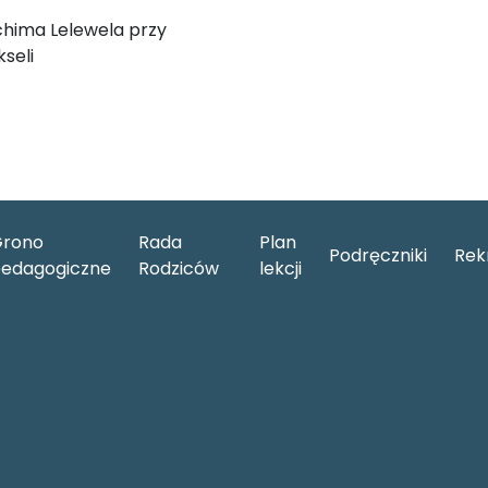
chima Lelewela przy
seli
rono
Rada
Plan
Podręczniki
Rek
edagogiczne
Rodziców
lekcji