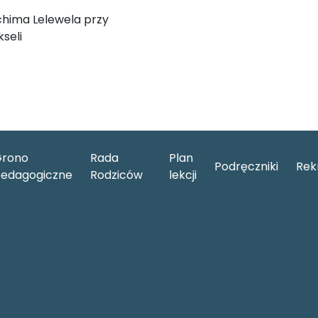
chima Lelewela przy
seli
rono
Rada
Plan
Podręczniki
Rek
edagogiczne
Rodziców
lekcji