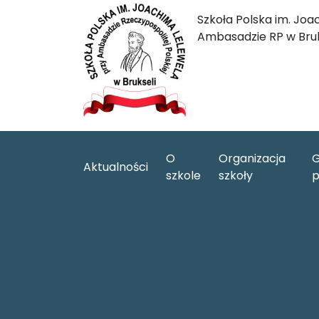
Szkoła Polska im. Joa
Ambasadzie RP w Bruk
O
Organizacja
G
Aktualności
szkole
szkoły
p