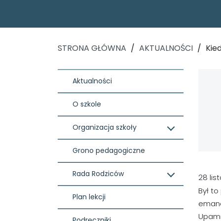
STRONA GŁÓWNA
/
AKTUALNOŚCI
/
Kie
Aktualności
O szkole
Organizacja szkoły
Grono pedagogiczne
Rada Rodziców
28 lis
Był to
Plan lekcji
emancy
Upamię
Podręczniki