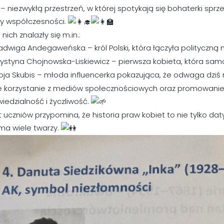
 – niezwykłą przestrzeń, w której spotykają się bohaterki sprzed
ty współczesności.
nich znalazły się m.in.:
adwiga Andegaweńska – król Polski, która łączyła polityczną
ystyna Chojnowska-Liskiewicz – pierwsza kobieta, która samo
oja Skubis – młoda influencerka pokazująca, że odwaga dziś
 korzystanie z mediów społecznościowych oraz promowanie 
edzialność i życzliwość.
t uczniów przypomina, że historia praw kobiet to nie tylko d
ma wiele twarzy.