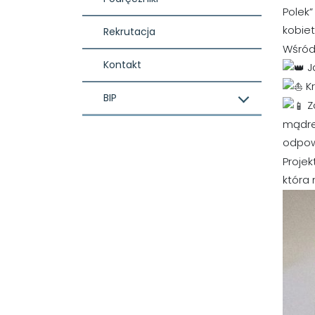
Polek”
kobie
Rekrutacja
Wśród 
Kontakt
J
Kr
BIP
Z
mądre
odpowi
Projek
która 