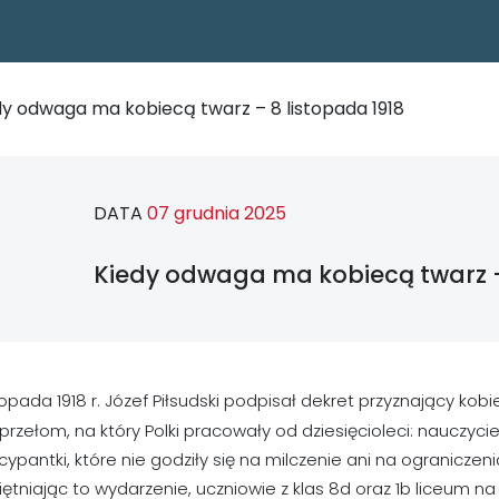
dy odwaga ma kobiecą twarz – 8 listopada 1918
DATA
07 grudnia 2025
Kiedy odwaga ma kobiecą twarz –
topada 1918 r. Józef Piłsudski podpisał dekret przyznający k
 przełom, na który Polki pracowały od dziesięcioleci: nauczycielk
pantki, które nie godziły się na milczenie ani na ograniczen
tniając to wydarzenie, uczniowie z klas 8d oraz 1b liceum na