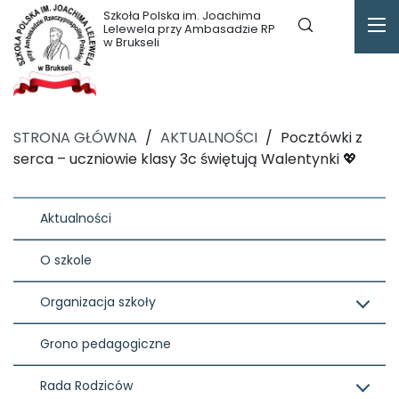
Szkoła Polska im. Joachima
Lelewela przy Ambasadzie RP
w Brukseli
STRONA GŁÓWNA
/
AKTUALNOŚCI
/
Pocztówki z
serca – uczniowie klasy 3c świętują Walentynki 💖
Aktualności
O szkole
Organizacja szkoły
Grono pedagogiczne
Rada Rodziców