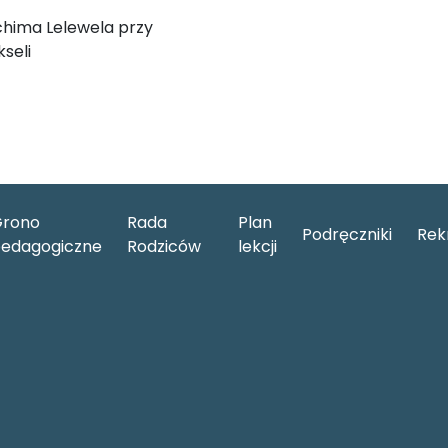
chima Lelewela przy
seli
rono
Rada
Plan
Podręczniki
Rek
edagogiczne
Rodziców
lekcji