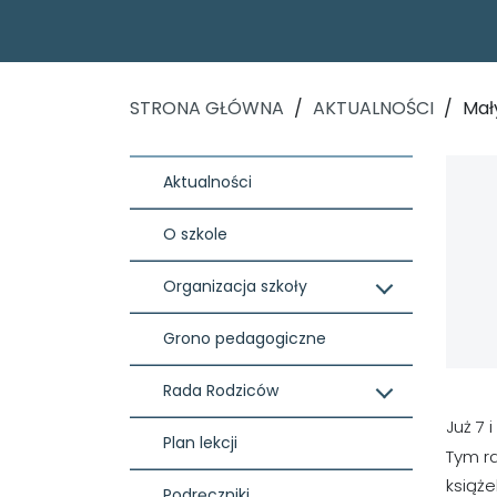
STRONA GŁÓWNA
/
AKTUALNOŚCI
/
Mał
Aktualności
O szkole
Organizacja szkoły
Grono pedagogiczne
Rada Rodziców
Już 7 
Plan lekcji
Tym r
książe
Podręczniki