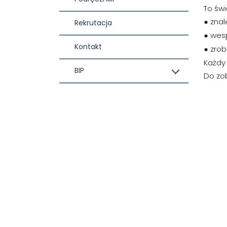
To świ
● zna
Rekrutacja
● wes
Kontakt
● zro
Każdy
BIP
Do zo