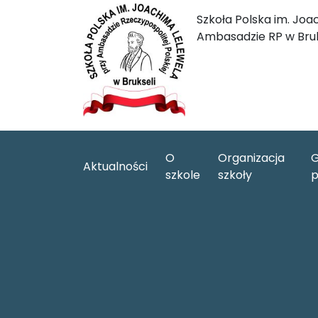
Szkoła Polska im. Joa
Ambasadzie RP w Bruk
O
Organizacja
G
Aktualności
szkole
szkoły
p