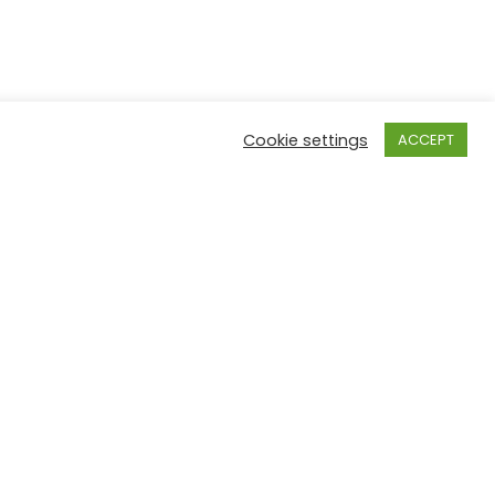
Cookie settings
ACCEPT
sekretariat.bruksela@orpeg.gov.pl
3227723580
Rue du Bemel 29 1150
Woluwe Saint-Pierre,
ci
Bruxelles