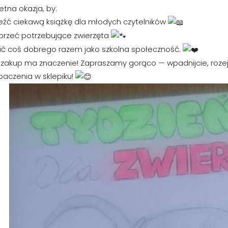
etna okazja, by:
leźć ciekawą książkę dla młodych czytelników
przeć potrzebujące zwierzęta
bić coś dobrego razem jako szkolna społeczność.
 zakup ma znaczenie! Zapraszamy gorąco — wpadnijcie, rozej
baczenia w sklepiku!