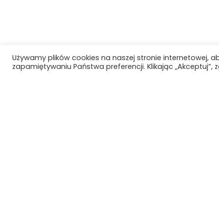
Używamy plików cookies na naszej stronie internetowej, a
zapamiętywaniu Państwa preferencji. Klikając „Akceptuj”,
Szkoła Polska
Szkoła Polska im.
Joachima Lelewela
przy Ambasadzie RP
w Brukseli