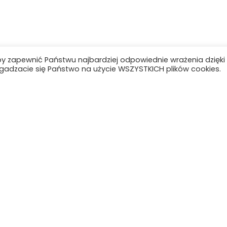
by zapewnić Państwu najbardziej odpowiednie wrażenia dzięki
 zgadzacie się Państwo na użycie WSZYSTKICH plików cookies.
Aktualności
O szkole
Organizacja szkoły
Rada Rodziców
Rekrutacja
Podręczniki
Plan lekcji
Kontakt
Deklaracja dostępności
serwisu
Polityka prywatnoś
Ochrona danych