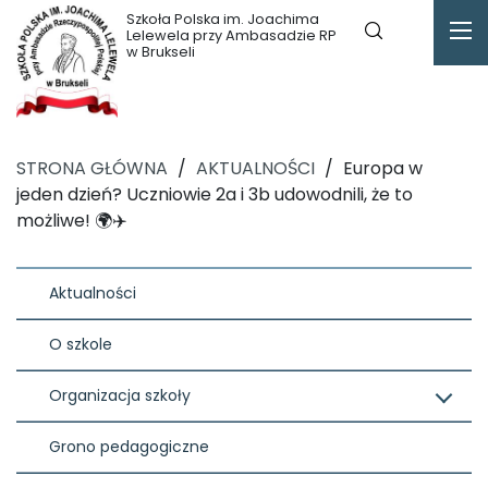
Szkoła Polska im. Joachima
Lelewela przy Ambasadzie RP
w Brukseli
STRONA GŁÓWNA
/
AKTUALNOŚCI
/
Europa w
jeden dzień? Uczniowie 2a i 3b udowodnili, że to
możliwe! 🌍✈️
Aktualności
O szkole
Organizacja szkoły
Grono pedagogiczne